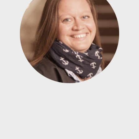
2
Berlin
- bis zu 100 Personen - 105 m
2
Amsterdam / Wien
- bis zu 60 Personen - 77 m
2
London
- bis zu 60 Personen - 70 m
2
Rom / Helsinki
- bis zu 60 Personen - 70 m
2
Paris
- bis zu 60 Personen - 64 m
2
Helsinki
- bis zu 40 Personen - 40 m
2
München
- bis zu 40 Personen - 40 m
2
Wien
- bis zu 40 Personen - 38 m
2
Amsterdam
- bis zu 40 Personen - 38 m
2
Genf
- bis zu 24 Personen - 32 m