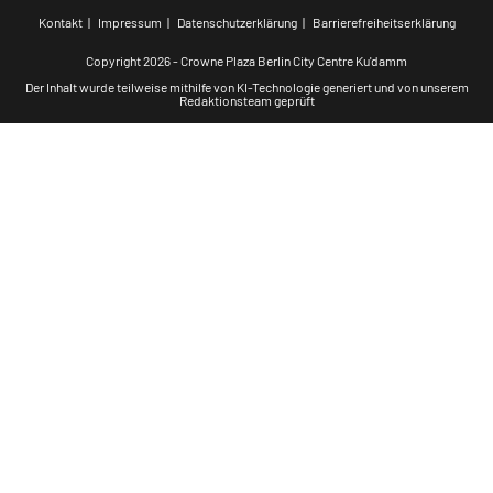
Kontakt
Impressum
Datenschutzerklärung
Barrierefreiheitserklärung
Copyright 2026 - Crowne Plaza Berlin City Centre Ku'damm
Der Inhalt wurde teilweise mithilfe von KI-Technologie generiert und von unserem
Redaktionsteam geprüft