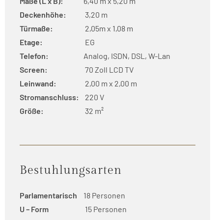
Maße (L x B):
6,40 m x 5,20 m
Deckenhöhe:
3,20 m
Türmaße:
2,05m x 1,08 m
Etage:
EG
Telefon:
Analog, ISDN, DSL, W-Lan
Screen:
70 Zoll LCD TV
Leinwand:
2,00 m x 2,00 m
Stromanschluss:
220 V
Größe:
32 m²
Bestuhlungsarten
Parlamentarisch
18 Personen
U – Form
15 Personen