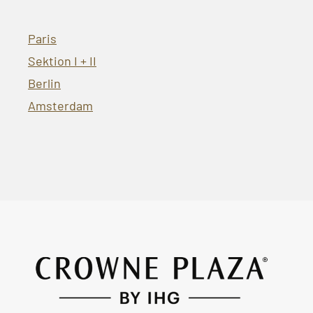
Paris
Sektion I + II
Berlin
Amsterdam