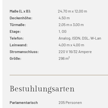
Maße (L x B):
24,70 m x 12,00 m
Deckenhöhe:
4,50 m
Türmaße:
2,05 m x 3,00 m
Etage:
1. OG
Telefon:
Analog, ISDN, DSL, W-Lan
Leinwand:
4,00 m x 4,00 m
Stromanschluss:
220 V 16/32 Ampere
Größe:
296 m²
Bestuhlungsarten
Parlamentarisch
205 Personen