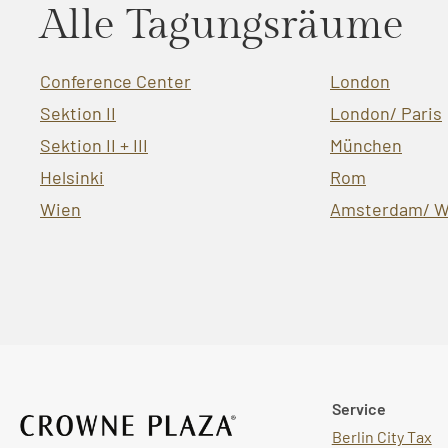
Alle Tagungsräume
Conference Center
London
Sektion II
London/ Paris
Sektion II + III
München
Helsinki
Rom
Wien
Amsterdam/ W
Service
Berlin City Tax