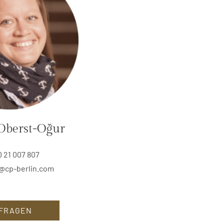
Oberst-Oğur
0 21 007 807
@cp-berlin.com
FRAGEN