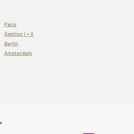
Paris
Sektion I + II
Berlin
Amsterdam
s