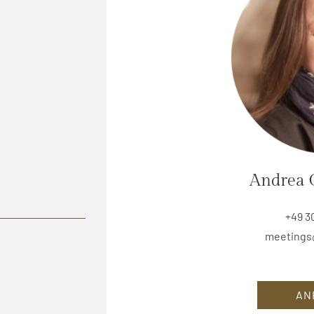
Andrea 
+49 3
meetings
AN